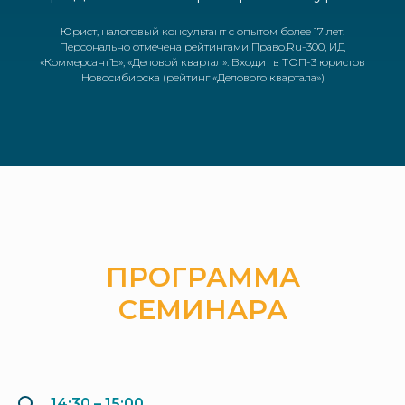
Юрист, налоговый консультант с опытом более 17 лет.
Персонально отмечена рейтингами Право.Ru-300, ИД
«КоммерсантЪ», «Деловой квартал». Входит в ТОП-3 юристов
Новосибирска (рейтинг «Делового квартала»)
ПРОГРАММА
СЕМИНАРА
14:30 – 15:00